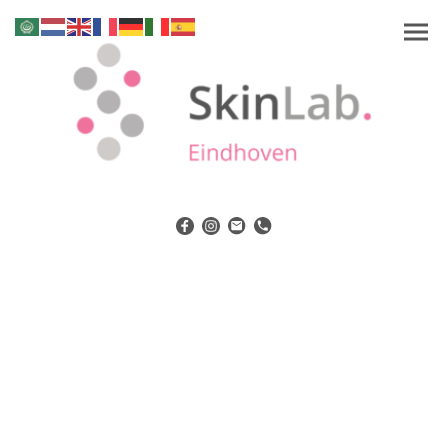
Pigmentvlekken
De zon zorgt ervoor dat onze huid veel pigment
aanmaakt.